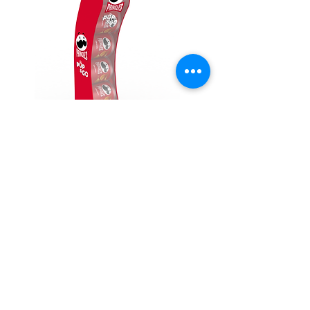
PRINGLES METALLHÄNGER
Für bis zu 42 x 40g Dosen
96 x 35 x 25 cm