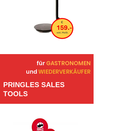
für
GASTRONOMEN
und
WIEDERVERKÄUFER
PRINGLES SALES
TOOLS